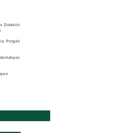
s Diákköri
n
ia Polgári
udományos
enyen