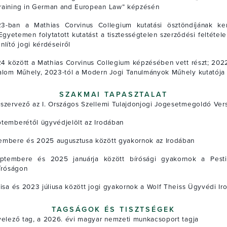
aining in German and European Law” képzésén
3-ban a Mathias Corvinus Collegium kutatási ösztöndíjának ke
gyetemen folytatott kutatást a tisztességtelen szerződési feltétel
lító jogi kérdéseiről
 között a Mathias Corvinus Collegium képzésében vett részt; 2022
alom Műhely, 2023-tól a Modern Jogi Tanulmányok Műhely kutatója 
SZAKMAI TAPASZTALAT
szervező az I. Országos Szellemi Tulajdonjogi Jogesetmegoldó Ve
temberétől ügyvédjelölt az Irodában
mbere és 2025 augusztusa között gyakornok az Irodában
ptembere és 2025 januárja között bírósági gyakornok a Pesti
Bíróságon
lisa és 2023 júliusa között jogi gyakornok a Wolf Theiss Ügyvédi Ir
TAGSÁGOK ÉS TISZTSÉGEK
velező tag, a 2026. évi magyar nemzeti munkacsoport tagja