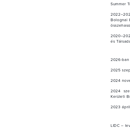
Summer Tr
2022–202
Bolognai E
összehason
2020–2024
és Társad
2026-ban 
2025 szep
2024 nove
2024 sze
Kerületi 
2023 ápri
LIDC – le