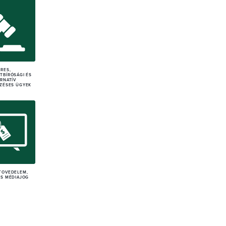
ERES,
TBÍRÓSÁGI ÉS
ERNATÍV
ZÉSES ÜGYEK
TÓVÉDELEM,
ÉS MÉDIAJOG