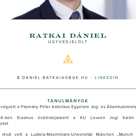
ratkai dániel
ÜGYVÉDJELÖLT
DANIEL.RATKAI@SBGK.HU
LINKEDIN
TANULMÁNYOK
végzett a Pázmány Péter Katolikus Egyetem Jog- és Államtudomány
4-ben Erasmus ösztöndíjasként a KU Leuven Jogi Karán f
okat
részt vett a Ludwig-Maximilians-Universität München „Munich 