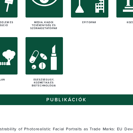
EDELEM ÉS
MÉDIA, KIADÓI
ÉPÍTŐIPAR
KÖZ
BÚCIÓ
TEVÉKENYSÉG ÉS
SZÓRAKOZTATÓIPAR
TLAN
EGÉSZSÉGÜGY,
KOZMETIKA ÉS
BIOTECHNOLÓGIA
PUBLIKÁCIÓK
strability of Photorealistic Facial Portraits as Trade Marks: EU De