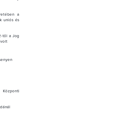
retében a
ek uniós és
-től a Jog
volt
rsenyen
 Központi
odánál