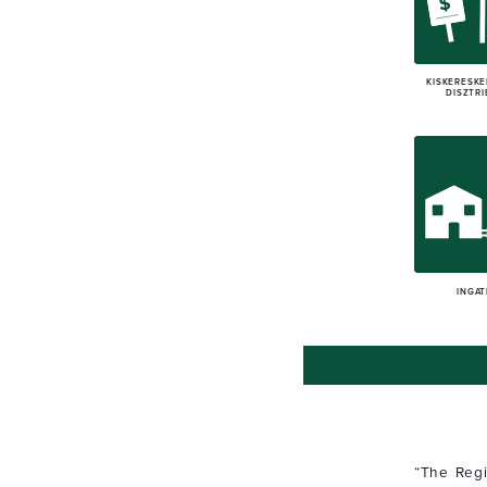
KISKERESK
DISZTRI
INGA
“The Regi