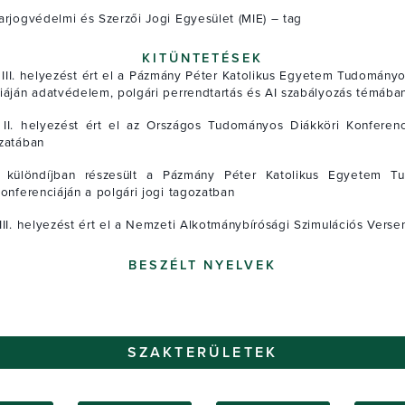
arjogvédelmi és Szerzői Jogi Egyesület (MIE) – tag
KITÜNTETÉSEK
III. helyezést ért el a Pázmány Péter Katolikus Egyetem Tudományo
iáján adatvédelem, polgári perrendtartás és AI szabályozás témába
II. helyezést ért el az Országos Tudományos Diákköri Konferenc
zatában
 különdíjban részesült a Pázmány Péter Katolikus Egyetem T
onferenciáján a polgári jogi tagozatban
III. helyezést ért el a Nemzeti Alkotmánybírósági Szimulációs Vers
BESZÉLT NYELVEK
SZAKTERÜLETEK