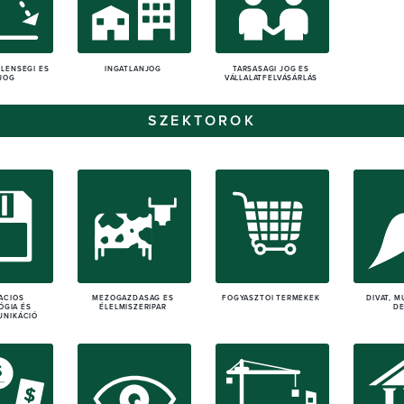
LENSÉGI ÉS
INGATLANJOG
TÁRSASÁGI JOG ÉS
JOG
VÁLLALATFELVÁSÁRLÁS
SZEKTOROK
ÁCIÓS
MEZŐGAZDASÁG ÉS
FOGYASZTÓI TERMÉKEK
DIVAT, 
ÓGIA ÉS
ÉLELMISZERIPAR
DE
UNIKÁCIÓ