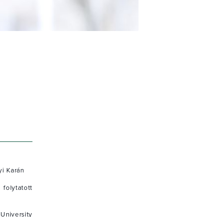
i Karán
olytatott
University