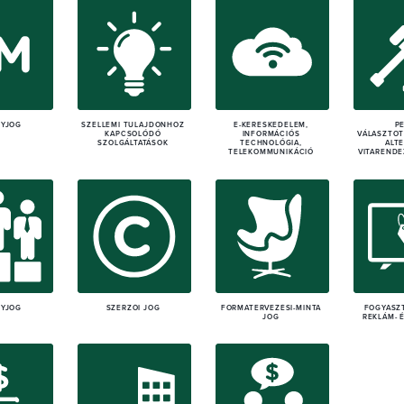
GYJOG
SZELLEMI TULAJDONHOZ
E-KERESKEDELEM,
P
KAPCSOLÓDÓ
INFORMÁCIÓS
VÁLASZTOT
SZOLGÁLTATÁSOK
TECHNOLÓGIA,
ALT
TELEKOMMUNIKÁCIÓ
VITARENDE
NYJOG
SZERZŐI JOG
FORMATERVEZÉSI-MINTA
FOGYASZ
JOG
REKLÁM- 