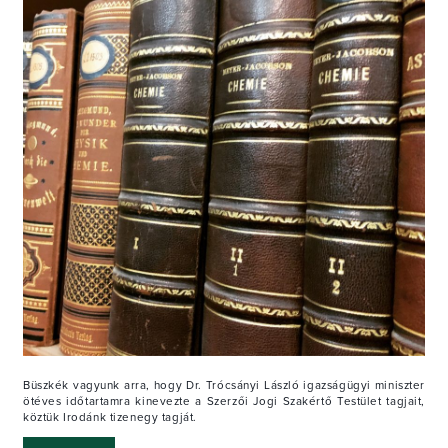
Büszkék vagyunk arra, hogy Dr. Trócsányi László igazságügyi miniszter
ötéves időtartamra kinevezte a Szerzői Jogi Szakértő Testület tagjait,
köztük Irodánk tizenegy tagját.