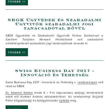
TOVÁBB >>
SBGK Ügyvédek és Szabadalmi
Ügyvivők szabadalmi jogi
tanácsadóval bővül
SBGK Ügyvédek és Szabadalmi Ügyvivők Farkas Szabolcsot a
Szellemi Tulajdon Nemzeti Hivatalának volt szabadalmi
elnökhelyettesét szabadalmi jogi tanácsadónak nevezte ki
TOVÁBB >>
Swiss Business Day 2017 -
Innováció és Tehetség
Swiss Business Day 2017 - Innováció és Tehetség c.
rendezvényen
vett
részt az SBGK
Dr. Szamosi Katalin
elnök K + F-el kapcsolatos adójogi kérdésekről
adott elő Kuntner Andrea adószakértővel. Az rendezvényt Szijjártó
Péter külgazdasági és külügyminiszter
nyitotta
meg.