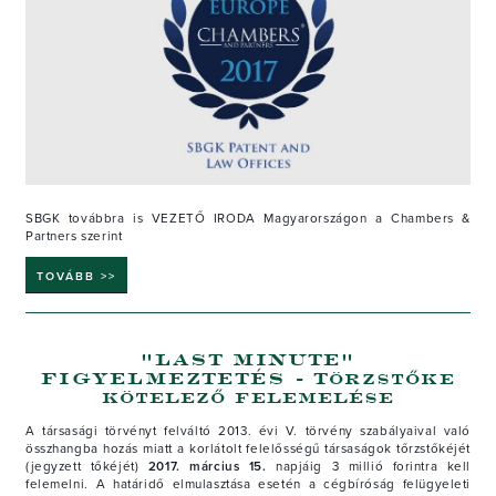
SBGK továbbra is VEZETŐ IRODA Magyarországon a Chambers &
Partners szerint
TOVÁBB >>
"LAST MINUTE"
FIGYELMEZTETÉS - Törzstőke
kötelező felemelése
A társasági törvényt felváltó 2013. évi V. törvény szabályaival való
összhangba hozás miatt a korlátolt felelősségű társaságok tőrzstőkéjét
(jegyzett tőkéjét)
2017. március 15.
napjáig 3 millió forintra kell
felemelni.
A határidő elmulasztása esetén a cégbíróság felügyeleti