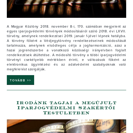
A Magyar Közlöny 2018. november 8-i, 170. számában megjelent az
egyes iparjogvédelmi törvények módosításáról szóló 2018. évi LXVII.
törvény, amelynek rendelkezései 2019. január 1-jével lépnek hatályba.
A törvény főként a Védjegytörvény rendelkezéseinek módosítását
tartalmazza, amelynek elsődleges célja a jogharmonizáció, azaz a
hazai jogrendszerbe a vonatkozó közösségi irányelvben foglalt
rendelkezések átültetése. A módosító törvény a többi iparjogvédelmi
törvényt csekélyebb mértékben érinti, e változások főként az
elektronikus ügyintézési és az adatvédelmi szabályoknak való
megfelelést szolgálják.
TOVÁBB >>
Irodánk tagjai a megújult
Iparjogvédelmi Szakértői
Testületben