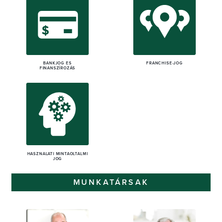
BANKJOG ÉS
FRANCHISE-JOG
FINANSZÍROZÁS
HASZNÁLATI MINTAOLTALMI
JOG
MUNKATÁRSAK