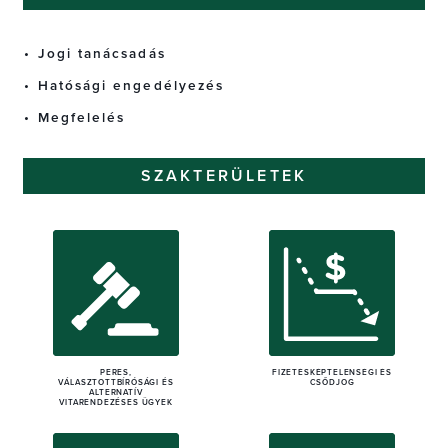
Jogi tanácsadás
Hatósági engedélyezés
Megfelelés
SZAKTERÜLETEK
PERES,
FIZETÉSKÉPTELENSÉGI ÉS
VÁLASZTOTTBÍRÓSÁGI ÉS
CSŐDJOG
ALTERNATÍV
VITARENDEZÉSES ÜGYEK