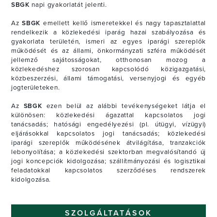
SBGK
napi gyakorlatát jelenti.
Az
SBGK
emellett kellő ismeretekkel és nagy tapasztalattal
rendelkezik a közlekedési iparág hazai szabályozása és
gyakorlata területén, ismeri az egyes iparági szereplők
működését és az állami, önkormányzati szféra működését
jellemző sajátosságokat, otthonosan mozog a
közlekedéshez szorosan kapcsolódó közigazgatási,
közbeszerzési, állami támogatási, versenyjogi és egyéb
jogterületeken.
Az
SBGK
ezen belül az alábbi tevékenységeket látja el
különösen: közlekedési ágazattal kapcsolatos jogi
tanácsadás; hatósági engedélyezési (pl. útügyi, vízügyi)
eljárásokkal kapcsolatos jogi tanácsadás; közlekedési
iparági szereplők működésének átvilágítása, tranzakciók
lebonyolítása; a közlekedési szektorban megvalósítandó új
jogi koncepciók kidolgozása; szállítmányozási és logisztikai
feladatokkal kapcsolatos szerződéses rendszerek
kidolgozása.
SZOLGÁLTATÁSOK