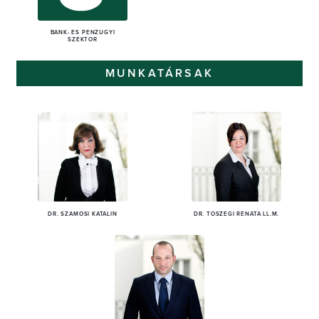
BANK- ÉS PÉNZÜGYI
SZEKTOR
MUNKATÁRSAK
DR. SZAMOSI KATALIN
DR. TÓSZEGI RENÁTA LL.M.