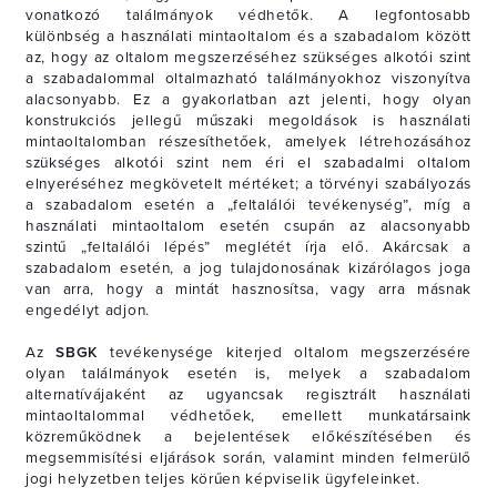
vonatkozó találmányok védhetők. A legfontosabb
különbség a használati mintaoltalom és a szabadalom között
az, hogy az oltalom megszerzéséhez szükséges alkotói szint
a szabadalommal oltalmazható találmányokhoz viszonyítva
alacsonyabb. Ez a gyakorlatban azt jelenti, hogy olyan
konstrukciós jellegű műszaki megoldások is használati
mintaoltalomban részesíthetőek, amelyek létrehozásához
szükséges alkotói szint nem éri el szabadalmi oltalom
elnyeréséhez megkövetelt mértéket; a törvényi szabályozás
a szabadalom esetén a „feltalálói tevékenység”, míg a
használati mintaoltalom esetén csupán az alacsonyabb
szintű „feltalálói lépés” meglétét írja elő. Akárcsak a
szabadalom esetén, a jog tulajdonosának kizárólagos joga
van arra, hogy a mintát hasznosítsa, vagy arra másnak
engedélyt adjon.
Az
SBGK
tevékenysége kiterjed oltalom megszerzésére
olyan találmányok esetén is, melyek a szabadalom
alternatívájaként az ugyancsak regisztrált használati
mintaoltalommal védhetőek, emellett munkatársaink
közreműködnek a bejelentések előkészítésében és
megsemmisítési eljárások során, valamint minden felmerülő
jogi helyzetben teljes körűen képviselik ügyfeleinket.