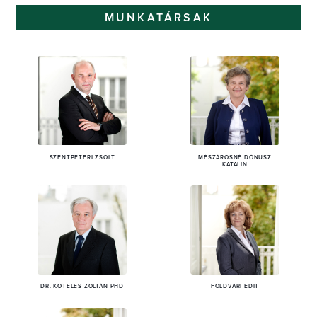
MUNKATÁRSAK
SZENTPÉTERI ZSOLT
MÉSZÁROSNÉ DÓNUSZ
KATALIN
DR. KÖTELES ZOLTÁN PHD
FÖLDVÁRI EDIT