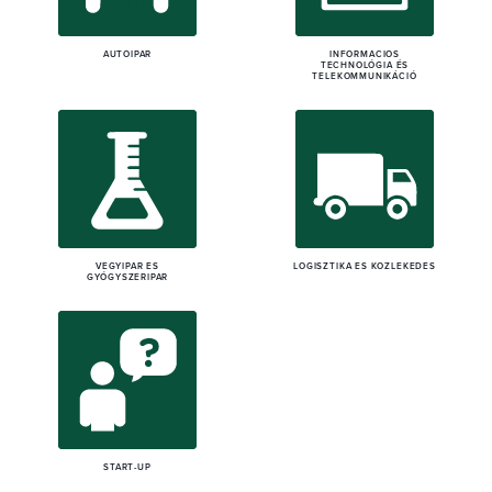
AUTÓIPAR
INFORMÁCIÓS
TECHNOLÓGIA ÉS
TELEKOMMUNIKÁCIÓ
VEGYIPAR ÉS
LOGISZTIKA ÉS KÖZLEKEDÉS
GYÓGYSZERIPAR
START-UP