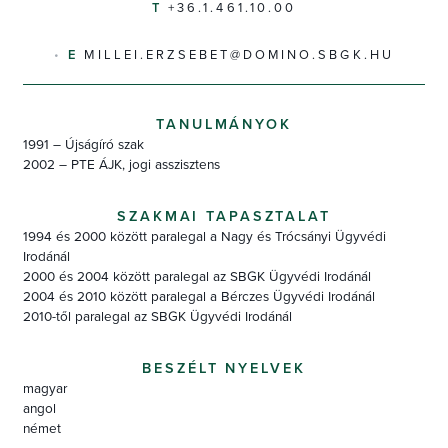
+36.1.461.10.00
MILLEI.ERZSEBET@DOMINO.SBGK.HU
TANULMÁNYOK
1991 – Újságíró szak
2002 – PTE ÁJK, jogi asszisztens
SZAKMAI TAPASZTALAT
1994 és 2000 között paralegal a Nagy és Trócsányi Ügyvédi
Irodánál
2000 és 2004 között paralegal az SBGK Ügyvédi Irodánál
2004 és 2010 között paralegal a Bérczes Ügyvédi Irodánál
2010-től paralegal az SBGK Ügyvédi Irodánál
BESZÉLT NYELVEK
magyar
angol
német