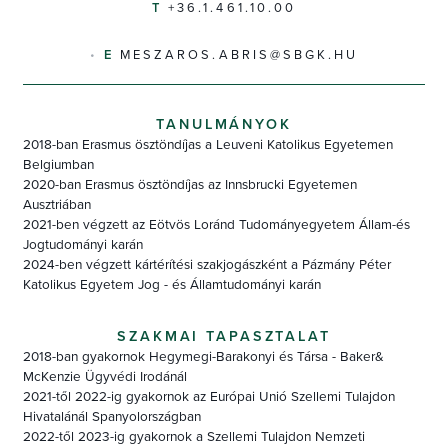
+36.1.461.10.00
MESZAROS.ABRIS@SBGK.HU
TANULMÁNYOK
2018-ban Erasmus ösztöndíjas a Leuveni Katolikus Egyetemen
Belgiumban
2020-ban Erasmus ösztöndíjas az Innsbrucki Egyetemen
Ausztriában
2021-ben végzett az Eötvös Loránd Tudományegyetem Állam-és
Jogtudományi karán
2024-ben végzett kártérítési szakjogászként a Pázmány Péter
Katolikus Egyetem Jog - és Államtudományi karán
SZAKMAI TAPASZTALAT
2018-ban gyakornok Hegymegi-Barakonyi és Társa - Baker&
McKenzie Ügyvédi Irodánál
2021-től 2022-ig gyakornok az Európai Unió Szellemi Tulajdon
Hivatalánál Spanyolországban
2022-től 2023-ig gyakornok a Szellemi Tulajdon Nemzeti