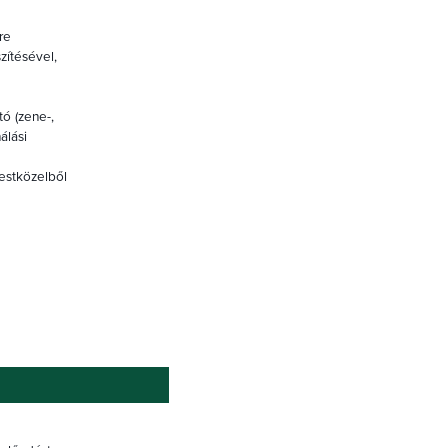
re
zítésével,
ó (zene-,
álási
testközelből