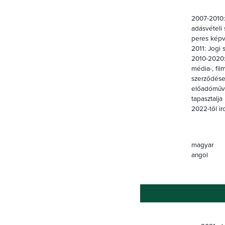
2007-2010: 
adásvételi 
peres képvi
2011: Jogi 
2010-2020:
média-, fil
szerződések
előadóművés
tapasztalja
2022-től i
magyar
angol