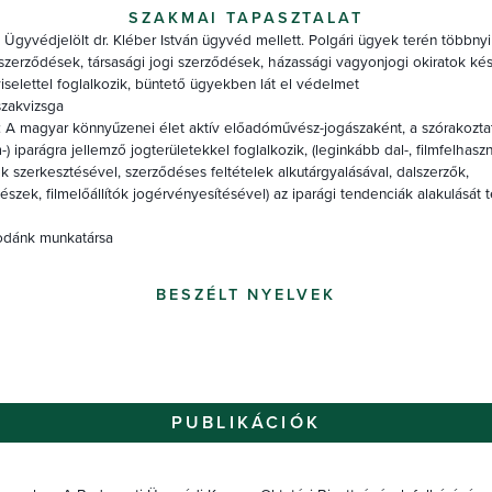
SZAKMAI TAPASZTALAT
Ügyvédjelölt dr. Kléber István ügyvéd mellett. Polgári ügyek terén többnyi
szerződések, társasági jogi szerződések, házassági vagyonjogi okiratok kés
selettel foglalkozik, büntető ügyekben lát el védelmet
szakvizsga
 A magyar könnyűzenei élet aktív előadóművész-jogászaként, a szórakoztat
m-) iparágra jellemző jogterületekkel foglalkozik, (leginkább dal-, filmfelhaszn
 szerkesztésével, szerződéses feltételek alkutárgyalásával, dalszerzők,
zek, filmelőállítók jogérvényesítésével) az iparági tendenciák alakulását 
rodánk munkatársa
BESZÉLT NYELVEK
PUBLIKÁCIÓK