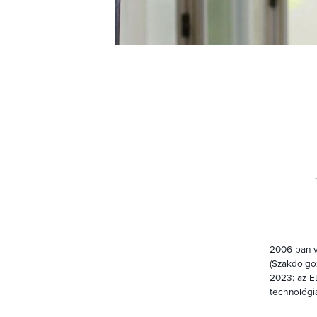
2006-ban v
(Szakdolgoz
2023: az E
technológia