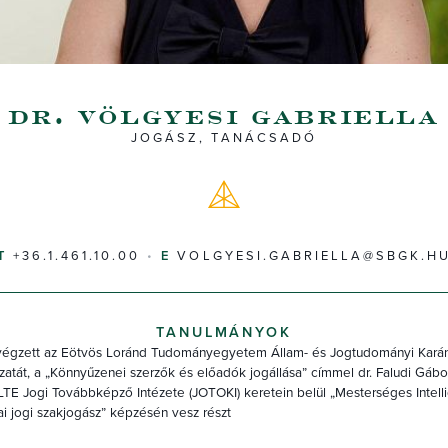
dr. völgyesi gabriella
JOGÁSZ, TANÁCSADÓ
+36.1.461.10.00
VOLGYESI.GABRIELLA@SBGK.H
TANULMÁNYOK
égzett az Eötvös Loránd Tudományegyetem Állam- és Jogtudományi Kará
atát, a „Könnyűzenei szerzők és előadók jogállása” címmel dr. Faludi Gábor
LTE Jogi Továbbképző Intézete (JOTOKI) keretein belül „Mesterséges Intell
i jogi szakjogász” képzésén vesz részt