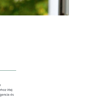
U
n
hoz írta)
igencia és