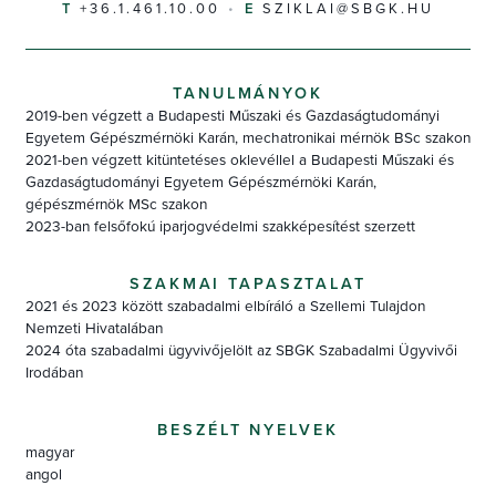
+36.1.461.10.00
SZIKLAI@SBGK.HU
TANULMÁNYOK
2019-ben végzett a Budapesti Műszaki és Gazdaságtudományi
Egyetem Gépészmérnöki Karán, mechatronikai mérnök BSc szakon
2021-ben végzett kitüntetéses oklevéllel a Budapesti Műszaki és
Gazdaságtudományi Egyetem Gépészmérnöki Karán,
gépészmérnök MSc szakon
2023-ban felsőfokú iparjogvédelmi szakképesítést szerzett
SZAKMAI TAPASZTALAT
2021 és 2023 között szabadalmi elbíráló a Szellemi Tulajdon
Nemzeti Hivatalában
2024 óta szabadalmi ügyvivőjelölt az SBGK Szabadalmi Ügyvivői
Irodában
BESZÉLT NYELVEK
magyar
angol