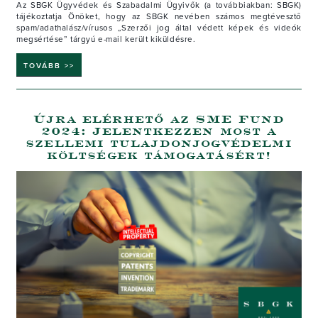
Az SBGK Ügyvédek és Szabadalmi Ügyivők (a továbbiakban: SBGK)
tájékoztatja Önöket, hogy az SBGK nevében számos megtévesztő
spam/adathalász/vírusos „Szerzői jog által védett képek és videók
megsértése” tárgyú e-mail került kiküldésre.
TOVÁBB >>
Újra elérhető az SME Fund
2024: Jelentkezzen most a
szellemi tulajdonjogvédelmi
költségek támogatásért!