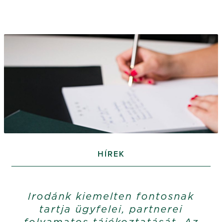
HÍREK
Irodánk kiemelten fontosnak
tartja ügyfelei, partnerei
folyamatos tájékoztatását. Az