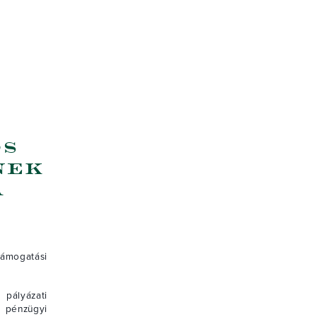
os
nek
a
ámogatási
pályázati
 pénzügyi