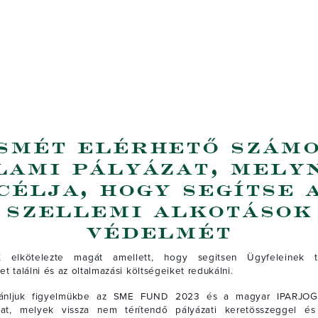
smét elérhető szám
lami pályázat, mely
célja, hogy segítse 
szellemi alkotások
védelmét
elkötelezte magát amellett, hogy segitsen Ügyfeleinek t
t találni és az oltalmazási költségeiket redukálni.
jánljuk figyelmükbe az SME FUND 2023 és a magyar IPARJOG 
okat, melyek vissza nem térítendő pályázati keretösszeggel és