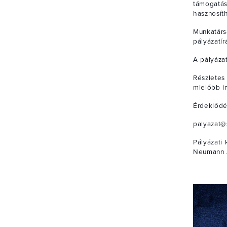
támogatá
hasznosít
Munkatárs
pályázatír
A pályáza
Részletes
mielőbb i
Érdeklődé
palyazat@
Pályázati
Neumann J