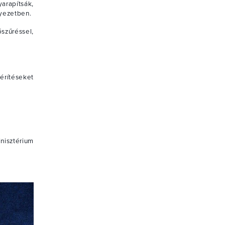
rapítsák,
nyezetben.
szűréssel,
érítéseket
nisztérium