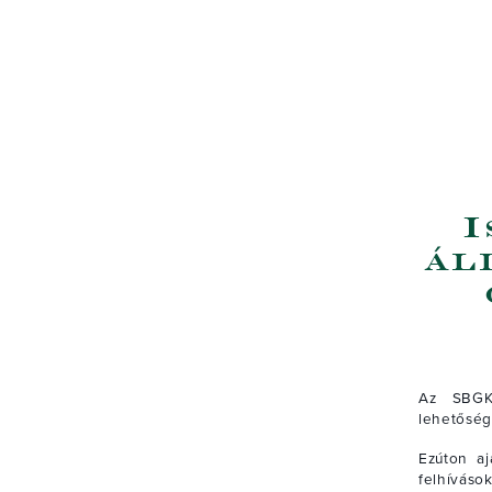
I
ál
Az SBGK 
lehetősége
Ezúton a
felhívás