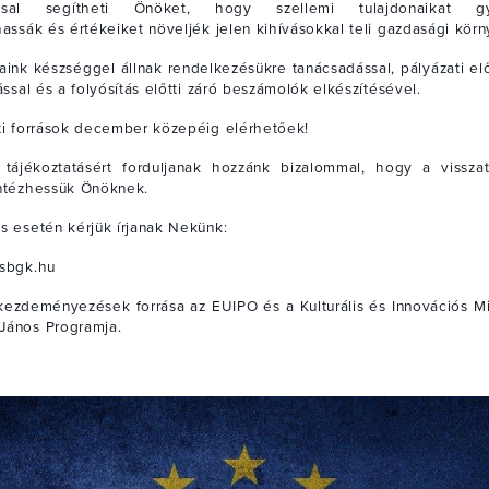
ssal segítheti Önöket, hogy szellemi tulajdonaikat gya
hassák és értékeiket növeljék jelen kihívásokkal teli gazdasági kör
aink készséggel állnak rendelkezésükre tanácsadással, pályázati elő
ással és a folyósítás előtti záró beszámolók elkészítésével.
ti források december közepéig elérhetőek!
 tájékoztatásért forduljanak hozzánk bizalommal, hogy a visszat
ntézhessük Önöknek.
s esetén kérjük írjanak Nekünk:
sbgk.hu
 kezdeményezések forrása az EUIPO és a Kulturális és Innovációs Mi
ános Programja.