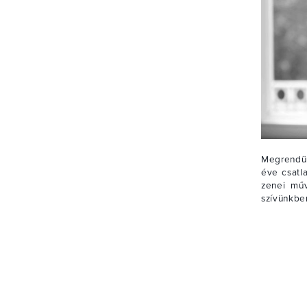
Megrendül
éve csatla
zenei műv
szívünkben