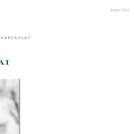
ENGLISH
, szabadalmi ügyvivők
KAPCSOLAT
ai