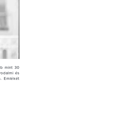
bb mint 30
irodalmi és
n. Emlékét