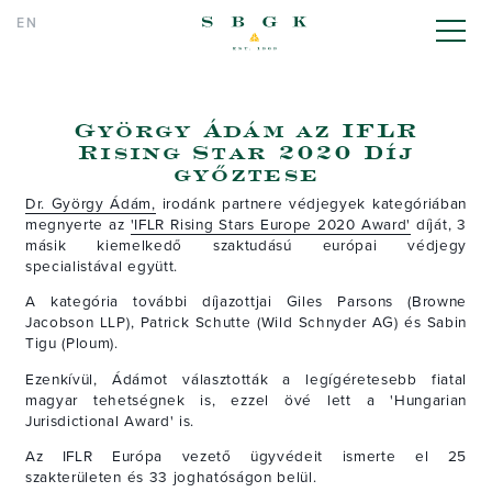
EN
SBGK - ügyvédek, szab
György Ádám az IFLR
Rising Star 2020 Díj
győztese
Dr. György Ádám,
irodánk partnere védjegyek kategóriában
megnyerte az
'IFLR Rising Stars Europe 2020 Award'
díját, 3
másik kiemelkedő szaktudású európai védjegy
specialistával együtt.
A kategória további díjazottjai Giles Parsons (Browne
Jacobson LLP), Patrick Schutte (Wild Schnyder AG) és Sabin
Tigu (Ploum).
Ezenkívül, Ádámot választották a legígéretesebb fiatal
magyar tehetségnek is, ezzel övé lett a 'Hungarian
Jurisdictional Award' is.
Az IFLR Európa vezető ügyvédeit ismerte el 25
szakterületen és 33 joghatóságon belül.