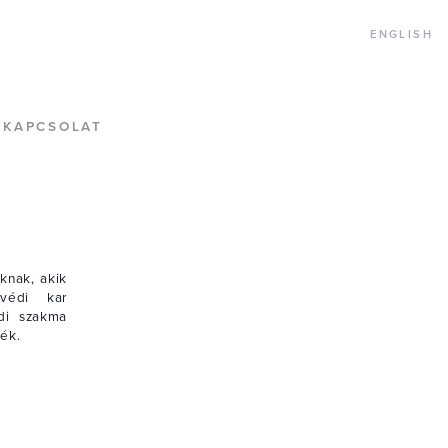
ENGLISH
, szabadalmi ügyvivők
KAPCSOLAT
knak, akik
yvédi kar
di szakma
ék.