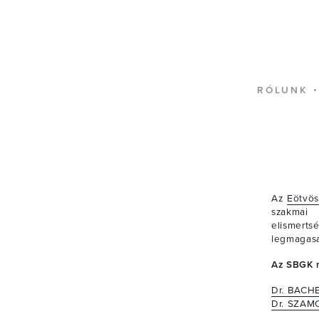
RÓLUNK
Az
Eötvös
szakmai 
elismert
legmagasa
Az SBGK m
Dr. BACH
Dr. SZAMO