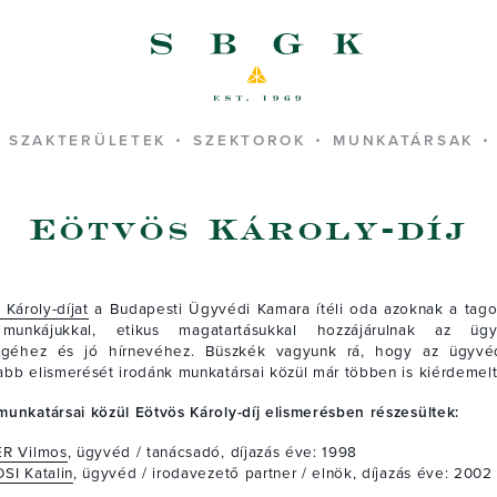
SBGK - ügyvédek
SZAKTERÜLETEK
SZEKTOROK
MUNKATÁRSAK
Eötvös Károly-díj
 Károly-díjat
a Budapesti Ügyvédi Kamara ítéli oda azoknak a tago
munkájukkal, etikus magatartásukkal hozzájárulnak az üg
ségéhez és jó hírnevéhez. Büszkék vagyunk rá, hogy az ügyvé
bb elismerését irodánk munkatársai közül már többen is kiérdemelt
unkatársai közül Eötvös Károly-díj elismerésben részesültek:
ER Vilmos
, ügyvéd / tanácsadó, díjazás éve: 1998
SI Katalin
, ügyvéd / irodavezető partner / elnök, díjazás éve: 2002